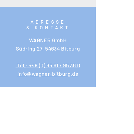
ADRESSE
& KONTAKT
WAGNER GmbH
Südring 27, 54634 Bitburg
Tel.: +49 (0) 65 61 / 95 36 0
info@wagner-bitburg.de
ÖFFNUNGSZEITE
N
Büro & Lager
Montag bis Donnerstag
07:30 bis 12:00
13:00 bis 17:00