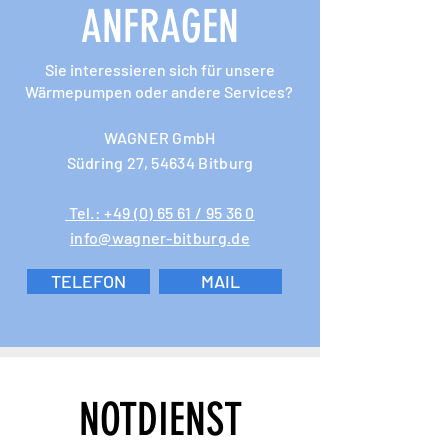
ANFRAGEN
Sie interessieren sich für unsere
Wärmepumpen oder andere Services?
WAGNER GmbH
Südring 27, 54634 Bitburg
Tel.: +49 (0) 65 61 / 95 36 0
info@wagner-bitburg.de
TELEFON
MAIL
NOTDIENST