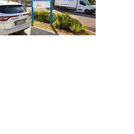
ADRESSE
& KONTAKT
WAGNER GmbH
Südring 27, 54634 Bitburg
Tel.: +49 (0) 65 61 / 95 36 0
info@wagner-bitburg.de