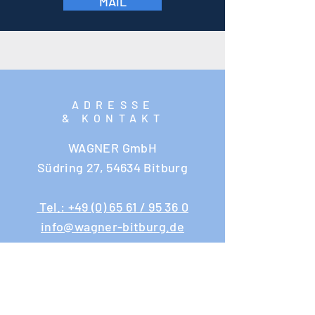
MAIL
ADRESSE
& KONTAKT
WAGNER GmbH
Südring 27, 54634 Bitburg
Tel.: +49 (0) 65 61 / 95 36 0
info@wagner-bitburg.de
ÖFFNUNGSZEITE
N
Büro & Lager